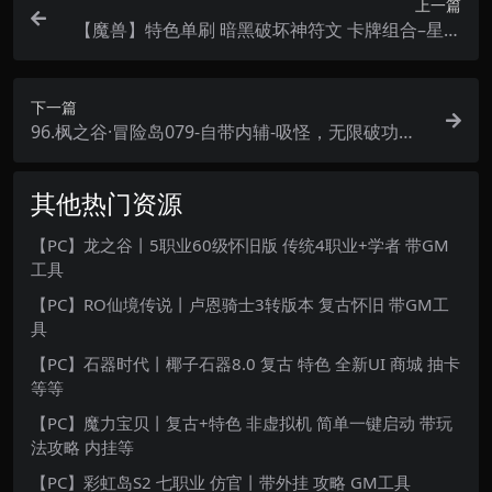
上一篇
【魔兽】特色单刷 暗黑破坏神符文 卡牌组合–星河
魔兽3.35
下一篇
96.枫之谷·冒险岛079-自带内辅-吸怪，无限破功，
宠吸，自动挂机掉线重连等
其他热门资源
【PC】龙之谷丨5职业60级怀旧版 传统4职业+学者 带GM
工具
【PC】RO仙境传说丨卢恩骑士3转版本 复古怀旧 带GM工
具
【PC】石器时代丨椰子石器8.0 复古 特色 全新UI 商城 抽卡
等等
【PC】魔力宝贝丨复古+特色 非虚拟机 简单一键启动 带玩
法攻略 内挂等
【PC】彩虹岛S2 七职业 仿官丨带外挂 攻略 GM工具