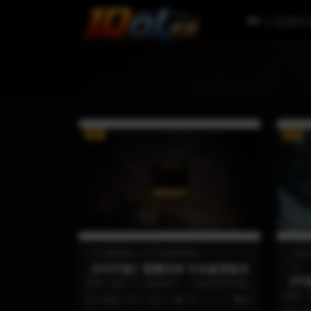
公益服列
VIP
VIP
PC端网单区
手机端网单区
手机
区
【H5手游】雷霆传奇 可乐超变版本
【手
承接一条龙 个人修改如下： 1.修改登录页面
2.修改在线奖励，增加了200万元...
承接一
3 周前
0
0
15
80
到福利