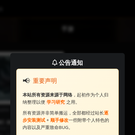
表
手游
公告通知
📢
重要声明
本站所有资源来源于网络
，起初作为个人归
纳整理以便
学习研究
之用。
端网单
资源汇总(←点这里跳转列
所有资源并非简单搬运，全部都经过站长
逐
表)
步安装测试
+
顺手修改
一些附带个人特色的
游】挂机修真—三端互通H5 放
内容以及严重致命BUG。
置挂机 仙侠 高福利
条龙 个人修改如下： 1.修改了每日签
，每天签到得200元代金券5张...